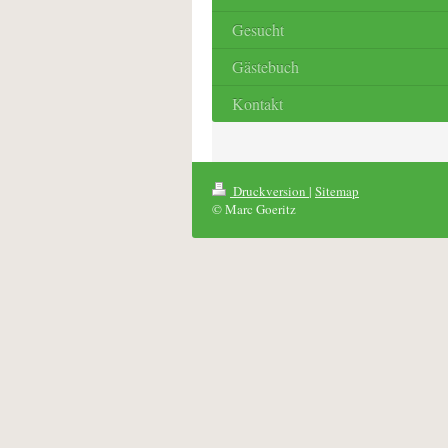
Gesucht
Gästebuch
Kontakt
Druckversion
|
Sitemap
© Marc Goeritz