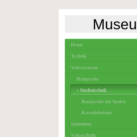
Museum
Home
Technik
Videosysteme
Heimgeräte
Studiotechnik
Bandgeräte mit Spulen
Kassetteformate
Sammlung
Videoschnitt